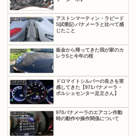
アストンマーティン・ラピード
試乗記
S試乗記-パナメーラと比べて感
じたこと
板金から帰ってきた我が家のカ
911カレラS
レラSと今年の桜
ドロマイトシルバーの良さを実
パナメーラ
感してきた【971パナメーラ・
ポルシェセンター足立さん】
970パナメーラのエアコン作動
パナメーラ
時の動作や操作関係について