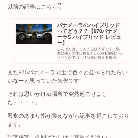
以前の記事はこちら👇
パナメーラのハイブリッド
ってどう？？【970パナメ
ーラS ハイブリッド レビュ
ー】
こんばんは、てるてるぼうずです。温
室効果ガス排出抑制とかCAFE規制だっ
たりとかでガソリン車に対する風当た
りが強くなりそうな昨今ですが、ヨー
ロッパ圏はその傾向が日本より早かっ
たのでハイブリット導入も早かったで
また970パナメーラ同士で色々と並べられたらい
す。そんな規制にポルシェも例外な...
いなーと思っていた矢先です。
それは思いがけぬ場所で突然起こりまし
た・・・・。
興奮のあまり指が震えながら記事を起こしており
ます。
誤字脱字、今回ばかしはご容赦ください。