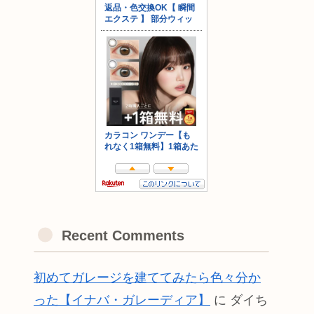
Recent Comments
初めてガレージを建ててみたら色々分か
った【イナバ・ガレーディア】
に
ダイち