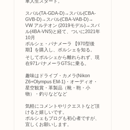
車人生スタート。
スバル(TA-GDA-D)→スバル(CBA-
GVB-D)→スバル(CBA-VAB-D)→
VW アルテオン (2019モデル)→スバ
ル(4BA-VN5)と経て、ついに2021年
10月
ポルシェ・パナメーラ 【970型後
期】を購入し、ポルシェを知る。
そしてポルシェから離れられず、現
在971パナメーラGTSに乗る。
趣味はドライブ・カメラ(Nikon
Z6+Olympus EM-1)・オーディオ・
星空観賞・革製品（靴・鞄・小
物）・釣りなどなど
気軽にコメントやリクエストなど頂
けると嬉しいです。
ポルシェもブログも初心者ですが、
宜しくお願いします。