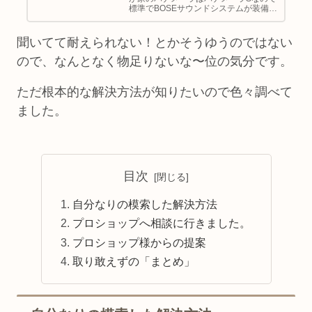
標準でBOSEサウンドシステムが装備さ
れております。カーオーディオについ
ては全くの素人ですが、BOSEのスピー
カーはずっと前から聞いてみたかった
聞いてて耐えられない！とかそうゆうのではない
ので感想を伝えられればと思...
ので、なんとなく物足りないな〜位の気分です。
ただ根本的な解決方法が知りたいので色々調べて
ました。
目次
自分なりの模索した解決方法
プロショップへ相談に行きました。
プロショップ様からの提案
取り敢えずの「まとめ」