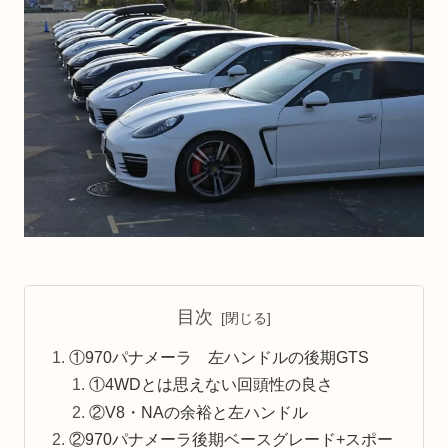
目次
①970パナメーラ 左ハンドルの後期GTS
①4WDとは思えない回頭性の良さ
②V8・NAの余裕と左ハンドル
②970パナメーラ後期ベースグレード+スポー