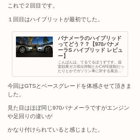
これで２回目です。
１回目はハイブリットが最初でした。
パナメーラのハイブリッド
ってどう？？【970パナメ
ーラS ハイブリッド レビュ
ー】
こんばんは、てるてるぼうずです。温
室効果ガス排出抑制とかCAFE規制だっ
たりとかでガソリン車に対する風当た
りが強くなりそうな昨今ですが、ヨー
ロッパ圏はその傾向が日本より早かっ
たのでハイブリット導入も早かったで
今回はGTSとベースグレードを体感させて頂きま
す。そんな規制にポルシェも例外な...
した。
見た目はほぼ同じ970パナメーラですがエンジン
や足回りの違いが
かなり付けられていると感じました。