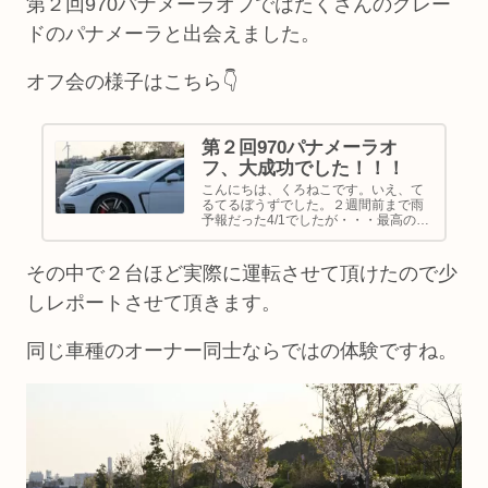
第２回970パナメーラオフではたくさんのグレー
ドのパナメーラと出会えました。
オフ会の様子はこちら👇
第２回970パナメーラオ
フ、大成功でした！！！
こんにちは、くろねこです。いえ、て
るてるぼうずでした。２週間前まで雨
予報だった4/1でしたが・・・最高の晴
天でのオフ会になりました！！かなり
遠方からの参加もいらしたので、雨に
なったどうしよう・・・というプレッ
その中で２台ほど実際に運転させて頂けたので少
シャーで胃が痛かったですが、旧ハ...
しレポートさせて頂きます。
同じ車種のオーナー同士ならではの体験ですね。