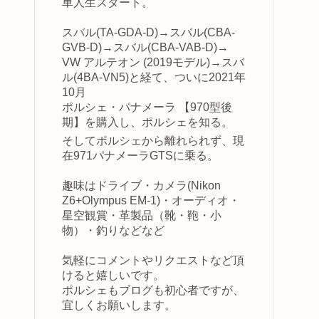
車人生スタート。
スバル(TA-GDA-D)→スバル(CBA-
GVB-D)→スバル(CBA-VAB-D)→
VW アルテオン (2019モデル)→スバ
ル(4BA-VN5)と経て、ついに2021年
10月
ポルシェ・パナメーラ 【970型後
期】を購入し、ポルシェを知る。
そしてポルシェから離れられず、現
在971パナメーラGTSに乗る。
趣味はドライブ・カメラ(Nikon
Z6+Olympus EM-1)・オーディオ・
星空観賞・革製品（靴・鞄・小
物）・釣りなどなど
気軽にコメントやリクエストなど頂
けると嬉しいです。
ポルシェもブログも初心者ですが、
宜しくお願いします。