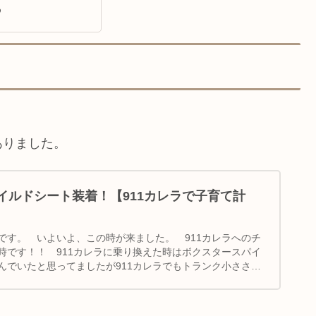
め
ありました。
ャイルドシート装着！【911カレラで子育て計
です。 いよいよ、この時が来ました。 911カレラへのチ
時です！！ 911カレラに乗り換えた時はボクスタースパイ
んでいたと思ってましたが911カレラでもトランク小ささや