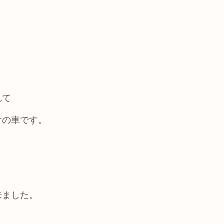
れて
けの車です。
来ました。