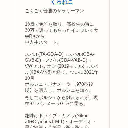
くろねこ
ごくごく普通のサラリーマン
18歳で免許を取り、高校生の時に
30万で譲ってもらったインプレッサ
WRXから
車人生スタート。
スバル(TA-GDA-D)→スバル(CBA-
GVB-D)→スバル(CBA-VAB-D)→
VW アルテオン (2019モデル)→スバ
ル(4BA-VN5)と経て、ついに2021年
10月
ポルシェ・パナメーラ 【970型後
期】を購入し、ポルシェを知る。
そしてポルシェから離れられず、現
在971パナメーラGTSに乗る。
趣味はドライブ・カメラ(Nikon
Z6+Olympus EM-1)・オーディオ・
星空観賞・革製品（靴・鞄・小