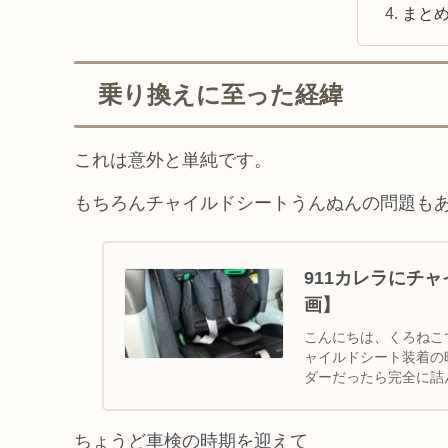
まと
乗り換えに至った経緯
これは意外と単純です。
もちろんチャイルドシートうんぬんの問題も
911カレラにチ
画】
こんにちは、くろねこ
ャイルドシート装着の
ダーだったら完全に詰
後部座席の狭...
ちょうど車検の時期を迎えて