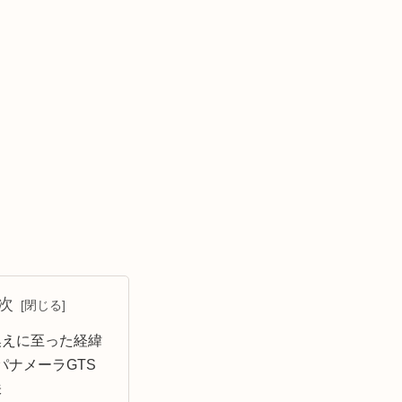
次
換えに至った経緯
.1パナメーラGTS
味