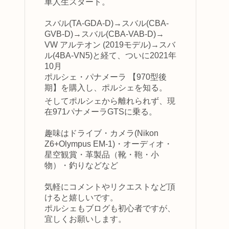
車人生スタート。
スバル(TA-GDA-D)→スバル(CBA-
GVB-D)→スバル(CBA-VAB-D)→
VW アルテオン (2019モデル)→スバ
ル(4BA-VN5)と経て、ついに2021年
10月
ポルシェ・パナメーラ 【970型後
期】を購入し、ポルシェを知る。
そしてポルシェから離れられず、現
在971パナメーラGTSに乗る。
趣味はドライブ・カメラ(Nikon
Z6+Olympus EM-1)・オーディオ・
星空観賞・革製品（靴・鞄・小
物）・釣りなどなど
気軽にコメントやリクエストなど頂
けると嬉しいです。
ポルシェもブログも初心者ですが、
宜しくお願いします。