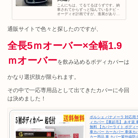
こんにちは、てるてるぼうずです。納
車されてからずっと悩んでいるナビ・
オーディオ計画ですが、進展がありま
した！以前の記事はこちら⬇️以前頼んだ
プロショップへレヴォーグ(VN5)に乗っ
ていた頃、KICKER KSS6704＋デッド
通販サイトで色々と探したのですが、
ニングをして頂...
全長5ｍオーバー×全幅1.9
ｍオーバー
を飲み込めるボディカバーは
かなり選択肢が限られます。
その中で一応専用品として出てきたカバーに今回
は決めました！
ポルシェ パナメーラ 対応用 
ィカバー【裏起毛】 あす楽 
無料 【カバーライト ボディ
車カバー カーカバー 車体カ
カー用品 車 カバー紫外線防