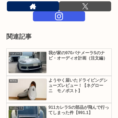
関連記事
我が家の970パナメーラSのナ
パナメーラ
ビ・オーディオ計画（注文編）
ようやく届いたドライビングシ
車関係
ューズレビュー！【ネグロー
ニ モノポスト】
911カレラSの部品が飛んで行っ
911カレラS
てしまった件【991.1】