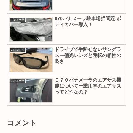
970パナメーラ駐車場猫問題-ボ
パナメーラ
ディカバー導入！
ドライブで手離せないサングラ
パナメーラ
スー偏光レンズと運転の相性の
良さ
９７０パナメーラのエアサス機
パナメーラ
能についてー乗用車のエアサス
ってどうなの？
コメント