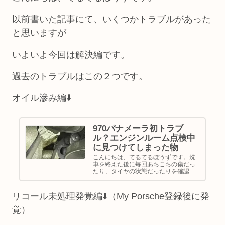
以前書いた記事にて、いくつかトラブルがあった
と思いますが
いよいよ今回は解決編です。
過去のトラブルはこの２つです。
オイル滲み編⬇️
970パナメーラ初トラブ
ル？エンジンルーム点検中
に見つけてしまった物
こんにちは、てるてるぼうずです。洗
車を終えた後に毎回あちこちの傷だっ
たり、タイヤの状態だったりを確認し
ています。ホイールのガリ傷は相変わ
らず購入時から４輪とも付いており、
いつか直したい・・・と思いながら確
リコール未処理発覚編⬇️（My Porsche登録後に発
認後、エンジンルームを作業ライトで
照...
覚）