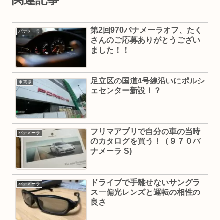
第2回970パナメーラオフ、たく
パナメーラ
さんのご応募ありがとうござい
ました！！
足立区の国道4号線沿いにポルシ
車関係
ェセンター新設！？
フリマアプリで自分の車の当時
パナメーラ
のカタログを買う！（９７０パ
ナメーラ S)
ドライブで手離せないサングラ
パナメーラ
スー偏光レンズと運転の相性の
良さ