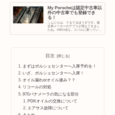
My Porscheは認定中古車以
外の中古車でも登録でき
る！
こんにちは、てるてるぼうずです。最
近車メーカーのアプリが増えてきまし
たね。VWの頃も、スバルに乗っている
頃もアプリがあったので登録してまし
た。ポルシェも存在自体はパナメーラ
が納車される前から知っていたのです
が、ポルシェセンターでの登録が必要...
目次
まずはポルシェセンターへ入庫予約を！
いざ、ポルシェセンターへ入庫！
オイル漏れorオイル滲み？？
リコールの対処
970パナメーラの気になる部分
PDKオイルの交換について
エアサス故障について
まとめ