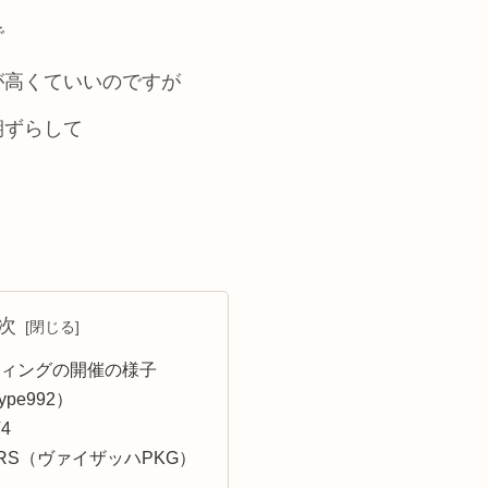
で
が高くていいのですが
期ずらして
。
次
ィングの開催の様子
pe992）
4
RS（ヴァイザッハPKG）