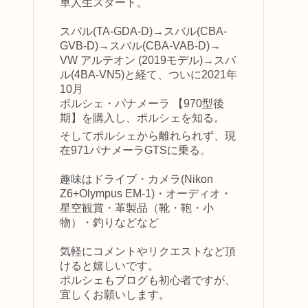
車人生スタート。
スバル(TA-GDA-D)→スバル(CBA-
GVB-D)→スバル(CBA-VAB-D)→
VW アルテオン (2019モデル)→スバ
ル(4BA-VN5)と経て、ついに2021年
10月
ポルシェ・パナメーラ 【970型後
期】を購入し、ポルシェを知る。
そしてポルシェから離れられず、現
在971パナメーラGTSに乗る。
趣味はドライブ・カメラ(Nikon
Z6+Olympus EM-1)・オーディオ・
星空観賞・革製品（靴・鞄・小
物）・釣りなどなど
気軽にコメントやリクエストなど頂
けると嬉しいです。
ポルシェもブログも初心者ですが、
宜しくお願いします。