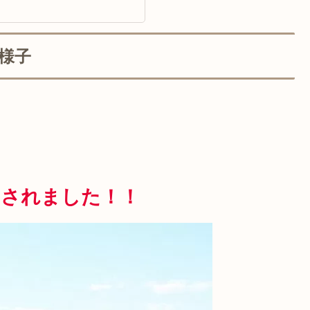
様子
加
されました！！