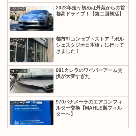
2023年走り初めは外苑からの首
パナメーラ
都高ドライブ！【第二回朝活】
都市型コンセプトストア「ポル
パナメーラ
シェスタジオ日本橋」に行って
きました！
991カレラのワイパーアーム交
911カレラS
換が大変すぎた
970パナメーラのエアコンフィ
パナメーラ
ルター交換【MAHLE製フィル
ターへ】