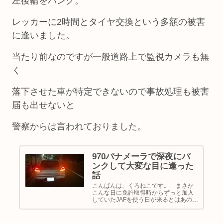
左後輪をパンク。
レッカーに2時間とタイヤ交換という多額の被害
に逢いました。
当たり前なのですが一般道路上で監視カメラも無
く
落下させた車が特定できないので事故処理も被害
届も出せないと
警察からは言われておりました。
970パナメーラで深夜にパ
ンクして大変な目に逢った
話
こんばんは、くろねこです。 まさか
こんな日に免許取得時からずっと加入
していたJAFを使う日が来るとはあの時
はまだ思わなかった。 今思うと若干
パナメーラの調子が悪かったというか
これから起きることを予知させていた