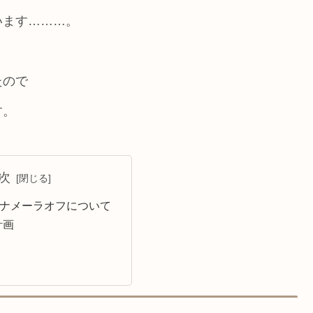
います………。
たので
す。
次
パナメーラオフについて
計画