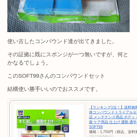
使い古したコンパウンド達が出てきました。
その証拠に既にスポンジが一つ無いですが、何と
かなるでしょう。
このSOFT99さんのコンパウンドセット
結構使い勝手いいのでおススメです。
【ランキング1位！】送料無料 
体コンパウンドトライアルセ
品 メンテナンス用品 ボディ 
復 ケア用品 仕上げ 通勤 通学
SOFT99
価格：1,750円（税込、送料
(2023/8/5時点)