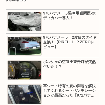
970パナメーラ駐車場猫問題-ボ
パナメーラ
ディカバー導入！
970パナメーラ、2度目のタイヤ
パナメーラ
交換！【PIRELLI P ZEROレ
ビュー】
ポルシェの空気圧警告灯が突然
パナメーラ
付いた！？
革シート特有の夏の問題を解決
車関係
してくれるシートベンチレーシ
ョンが最高だった【971パナメ
ーラ4 e-Hybrid】