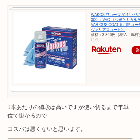
WAKOS ワコーズ A142 
300ml VAC 《和光ケミカル 
VARIOUS COAT 多用途コ
ヴァリアスコート》
価格：3,866円（税込、送料
時点)
楽
1本あたりの値段は高いですが使い切るまで年単
位で掛かるので
コスパは悪くないと思います。