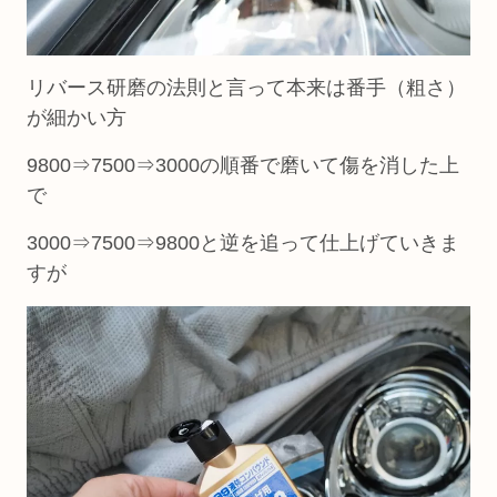
リバース研磨の法則と言って本来は番手（粗さ）
が細かい方
9800⇒7500⇒3000の順番で磨いて傷を消した上
で
3000⇒7500⇒9800と逆を追って仕上げていきま
すが