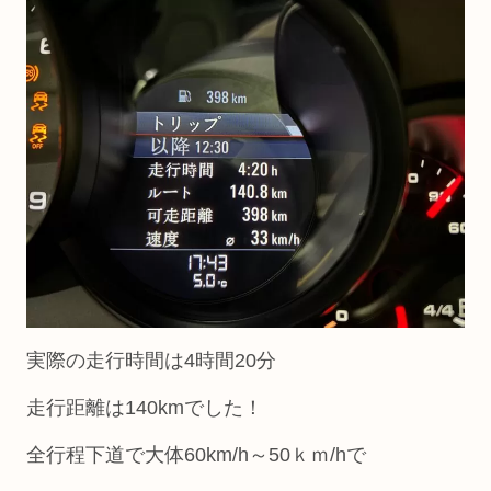
実際の走行時間は4時間20分
走行距離は140kmでした！
全行程下道で大体60km/h～50ｋｍ/hで