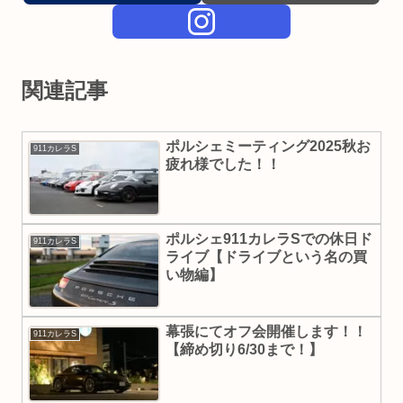
関連記事
ポルシェミーティング2025秋お
911カレラS
疲れ様でした！！
ポルシェ911カレラSでの休日ド
911カレラS
ライブ【ドライブという名の買
い物編】
幕張にてオフ会開催します！！
911カレラS
【締め切り6/30まで！】