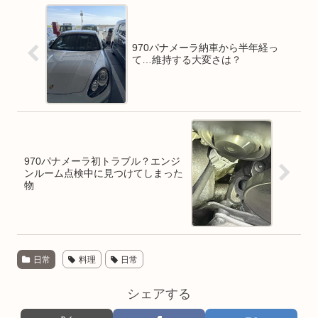
970パナメーラ納車から半年経っ
て…維持する大変さは？
970パナメーラ初トラブル？エンジ
ンルーム点検中に見つけてしまった
物
日常
料理
日常
シェアする