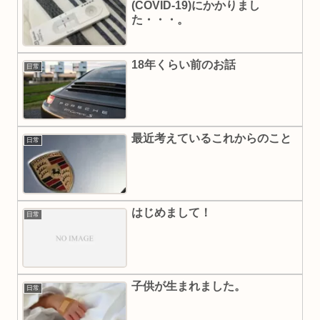
(COVID‑19)にかかりまし
た・・・。
18年くらい前のお話
日常
最近考えているこれからのこと
日常
はじめまして！
日常
子供が生まれました。
日常