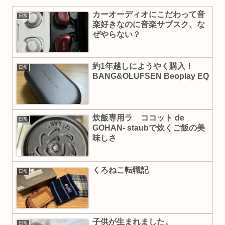
カーオーディオにこだわって音
日常
楽好きなのに音楽サブスク、な
ぜやらない？
約1年越しにようやく購入！
日常
BANG&OLUFSEN Beoplay EQ
炊飯専用ラ ココット de
日常
GOHAN- staubで炊くご飯の美
味しさ
くろねこ転職記
日常
子供が生まれました。
日常