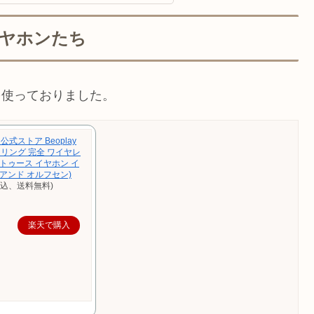
ヤホンたち
を使っておりました。
N 公式ストア Beoplay
セリング 完全 ワイヤレ
ブルートゥース イヤホン イ
 アンド オルフセン)
税込、送料無料)
楽天で購入