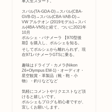
車人生スタート。
スバル(TA-GDA-D)→スバル(CBA-
GVB-D)→スバル(CBA-VAB-D)→
VW アルテオン (2019モデル)→スバ
ル(4BA-VN5)と経て、ついに2021年
10月
ポルシェ・パナメーラ 【970型後
期】を購入し、ポルシェを知る。
そしてポルシェから離れられず、現
在971パナメーラGTSに乗る。
趣味はドライブ・カメラ(Nikon
Z6+Olympus EM-1)・オーディオ・
星空観賞・革製品（靴・鞄・小
物）・釣りなどなど
気軽にコメントやリクエストなど頂
けると嬉しいです。
ポルシェもブログも初心者ですが、
宜しくお願いします。