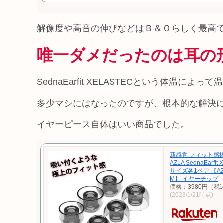
解像度や高音の伸びなどはＢ＆Ｏらしく最高
唯一ダメだったのは耳の
SednaEarfit XELASTECという体温
多少マシにはなったのですが、根本的な解決
イヤーピース自体はいい商品でした。
新感覚 フィット感
AZLA SednaEarfit
サイズ各1ペア 【AZL-
M】 イヤーチップ
価格：3980円（税
(2023/1/21時点)