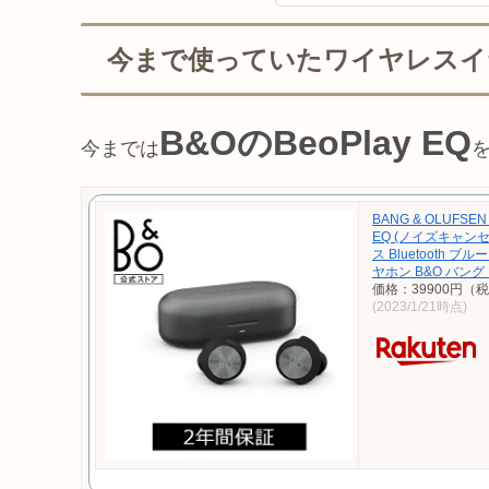
今まで使っていたワイヤレスイ
B&OのBeoPlay EQ
今までは
BANG & OLUFSE
EQ (ノイズキャン
ス Bluetooth 
ヤホン B&O バング
価格：39900円（
(2023/1/21時点)